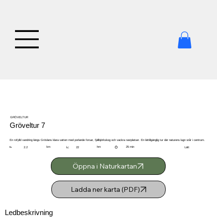
GRÖVELTUR
Gröveltur 7
En rofylld vandring längs Grövlans klara vatten med porlande forsar, fjällbjörkskog och vackra rastplatser. En lättillgänglig tur där naturens lugn står i centrum.
🥾
km
hm
25 min
2.2
22
Lätt
⏱️
📈
Öppna i Naturkartan
Ladda ner karta (PDF)
Ledbeskrivning