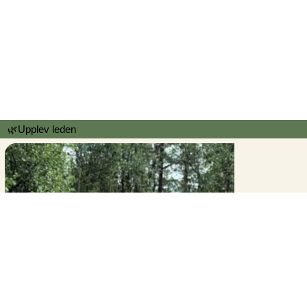
🌿Upplev leden
Grövelsjöfjällen Turistförening är en ideell förening
som bildades 1983 på initiativ av de lokala turistföretagen för att främja
turismen i Grövelsjöfjällen. Föreningens verksamhet finansieras av medlemmars årsavgift och spårbidragen.