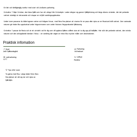
En lätt och lättillgänglig rundtur med start vid Lövåsens parkering.
Gröveltur 7 följer Grövlan, den klara fjällå som har sitt utlopp från Grövelsjön. Leden slingrar sig genom fjällbjörkskog och längs älvens stränder, där det porlande
vattnet ständigt är närvarande och skapar en rofylld vandringsupplevelse.
Under turen passerar du både lugnare vatten och livligare forsar, med flera fina platser att stanna för en paus eller njuta av en fikastund intill vattnet. Den varierade
naturen gör leden lika uppskattad under högsommaren som under höstens färgsprakande fjällsäsong.
Gröveltur 7 passar de flesta och är ett utmärkt val för dig som vill uppleva fjällens stillhet utan att ta dig upp på kalfjället. Här står det porlande vattnet, den orörda
naturen och den avkopplande känslan i fokus – en vandring där vägen är minst lika mycket målet som destinationen.
Praktisk infomation
🚗 Parkering:
📍 Start:
Vid ledstart
Jotli Fjällbondegård
🥾 Ledtyp:
🔶 Ledmarkering:
GT7
Rundtur
💡 Tips inför turen
Ta gärna med fika. Längs leden finns flera
fina platser att slå sig ner och njuta av
fjällmiljön.