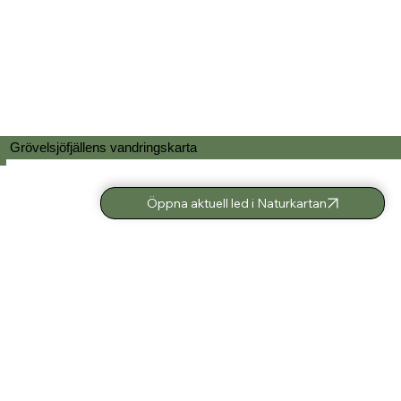
Grövelsjöfjällens vandringskarta
Öppna aktuell led i Naturkartan