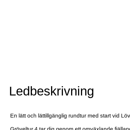
Ledbeskrivning
En lätt och lättillgänglig rundtur med start vid L
Gröveltur 4 tar dig genom ett omväxlande fjälla