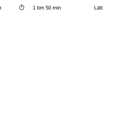
m
⏱️
1 tim 50 min
Lätt