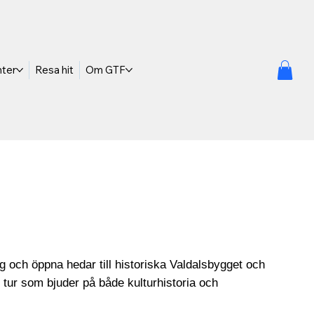
nter
Resa hit
Om GTF
g och öppna hedar till historiska Valdalsbygget och
n tur som bjuder på både kulturhistoria och