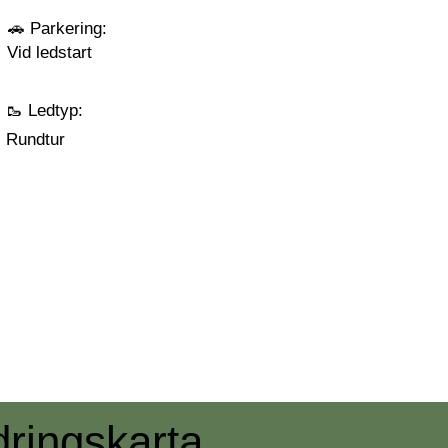
🚗 Parkering:
Vid ledstart
🥾 Ledtyp:
Rundtur
dringskarta