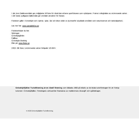
I det övre Dalälvsområdet ges möjligheter till fiske för såväl den erfarne sportfiskaren som nybörjaren. Främst mångfalden av strömmande vatten
i vårt lands sydligaste fjällområde gör området attraktivt för fiskare.
Fiskekort gäller i Grövelsjön och i tjärnar, sjöar, åar och älvar söder ut (ej innanför skyddade områden som naturreservat och nationalparker).
Läs mer här:
www.sarnaidrefvo.se
Fiskekortköper du här:
Sjöstugan
Grövelsjögården
Fjällbua
Grövelsjön Booking
Eller på:
www.ifiske.se
OBS! Allt fiske i strömmande vatten förbjudet 1/9-30/4.
Grövelsjöfjällen Turistförening är en ideell förening
som bildades 1983 på initiativ av de lokala turistföretagen för att främja
turismen i Grövelsjöfjällen. Föreningens verksamhet finansieras av medlemmars årsavgift och spårbidragen.
© 2026 Grövelsjöfjällen Turistförening